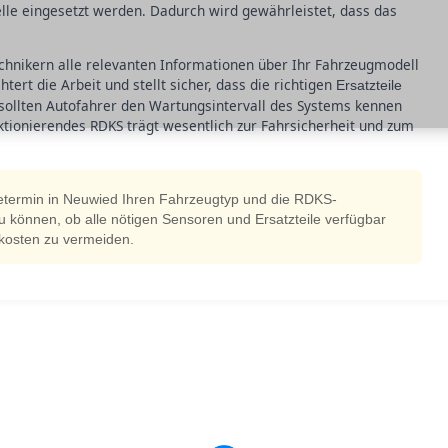
le eingesetzt werden. Dadurch wird gewährleistet, dass das
technikern alle relevanten Informationen über Ihr Fahrzeugmodell
ert die Arbeit und stellt sicher, dass die richtigen
Ersatzteile
ollten Autofahrer den Wartungsintervall des Systems kennen
ktionierendes RDKS trägt wesentlich zur Fahrsicherheit und zum
etermin in Neuwied Ihren Fahrzeugtyp und die RDKS-
u können, ob alle nötigen Sensoren und Ersatzteile verfügbar
tzkosten zu vermeiden.