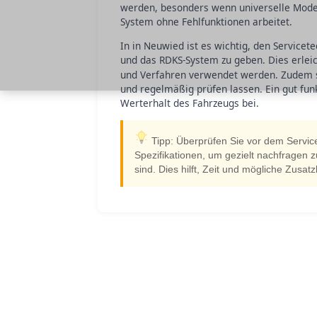
werden, besonders wenn universelle Model
System ohne Fehlfunktionen arbeitet.
In in Neuwied ist es wichtig, den Service
und das RDKS-System zu geben. Dies erleicht
und Verfahren verwendet werden. Zudem s
und regelmäßig prüfen lassen. Ein gut fun
Werterhalt des Fahrzeugs bei.
Tipp: Überprüfen Sie vor dem Servic
Spezifikationen, um gezielt nachfragen z
sind. Dies hilft, Zeit und mögliche Zusa