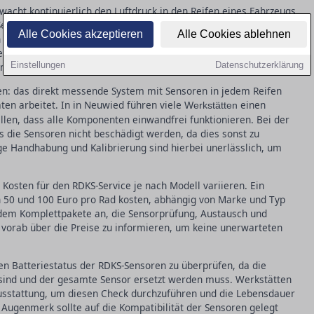
wacht kontinuierlich den Luftdruck in den Reifen eines Fahrzeugs
eit November 2014 ist RDKS für alle neu zugelassenen Pkw in
Alle Cookies akzeptieren
Alle Cookies ablehnen
en Autofahrer beim Reifenwechsel darauf achten, dass die
nenfalls neu kalibriert werden. Ein defekter Sensor kann nicht
Einstellungen
Datenschutzerklärung
n auch den Kraftstoffverbrauch erhöhen.
en: das direkt messende System mit Sensoren in jedem Reifen
ten arbeitet. In in Neuwied führen viele
einen
Werkstätten
len, dass alle Komponenten einwandfrei funktionieren. Bei der
s die Sensoren nicht beschädigt werden, da dies sonst zu
ige Handhabung und Kalibrierung sind hierbei unerlässlich, um
Kosten für den RDKS-Service je nach Modell variieren. Ein
 50 und 100 Euro pro Rad kosten, abhängig von Marke und Typ
udem Komplettpakete an, die Sensorprüfung, Austausch und
h vorab über die Preise zu informieren, um keine unerwarteten
en Batteriestatus der RDKS-Sensoren zu überprüfen, da die
r sind und der gesamte Sensor ersetzt werden muss. Werkstätten
Ausstattung, um diesen Check durchzuführen und die Lebensdauer
Augenmerk sollte auf die Kompatibilität der Sensoren gelegt