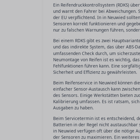
Ein Reifendruckkontrollsystem (RDKS) über
und warnt den Fahrer bei Abweichungen. S
der EU verpflichtend. In in Neuwied sollt
Sensoren korrekt funktionieren und gegebe
nur zu falschen Warnungen führen, sonder
Bei einem RDKS gibt es zwei Hauptvariant
und das indirekte System, das über ABS-Da
umfassenden Check durch, um sicherzustel
Neumontage von Reifen ist es wichtig, das
Fehlfunktionen führen kann. Eine sorgfält
Sicherheit und Effizienz zu gewährleisten.
Beim Reifenservice in Neuwied können die 
einfacher Sensor-Austausch kann zwischen
des Sensors. Einige Werkstätten bieten z
Kalibrierung umfassen. Es ist ratsam, sic
Ausgaben zu haben.
Beim Servicetermin ist es entscheidend, d
Batterien in der Regel nicht austauschba
in Neuwied verfügen oft über die nötige 
der Sensoren zu maximieren. Ein weiteres 