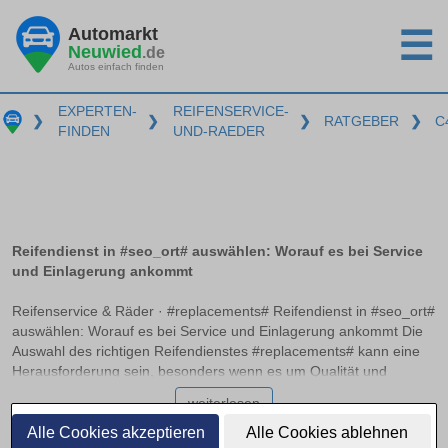
Automarkt
☰
Neuwied
.de
Autos einfach finden
EXPERTEN-
REIFENSERVICE-
❯
❯
❯
RATGEBER
❯
C
FINDEN
UND-RAEDER
Reifendienst in #seo_ort# auswählen: Worauf es bei Service
und Einlagerung ankommt
Reifenservice & Räder · #replacements# Reifendienst in #seo_ort#
auswählen: Worauf es bei Service und Einlagerung ankommt Die
Auswahl des richtigen Reifendienstes #replacements# kann eine
Herausforderung sein, besonders wenn es um Qualität und
Zuverlässigkeit geht. Ein professioneller Service sollte nicht nur
weiterlesen
beim Auswuchten und Montieren der Reifen Expertise bieten,
sondern auch optimale Bedingungen zur Einlagerung bereitstellen.
Alle Cookies akzeptieren
Alle Cookies ablehnen