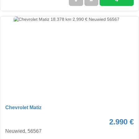
➜
★
➦
Chevrolet Matiz
2.990 €
Neuwied, 56567