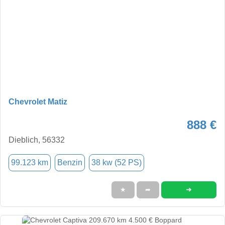
Chevrolet Matiz
888 €
Dieblich, 56332
99.123 km
Benzin
38 kw (52 PS)
➜
★
➦