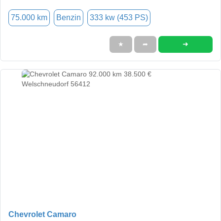
75.000 km
Benzin
333 kw (453 PS)
➜
★
➦
Chevrolet Camaro