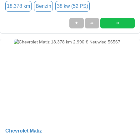
18.378 km
Benzin
38 kw (52 PS)
➜
★
➦
Chevrolet Matiz