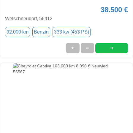
38.500 €
Welschneudorf, 56412
92.000 km
Benzin
333 kw (453 PS)
➜
★
➦