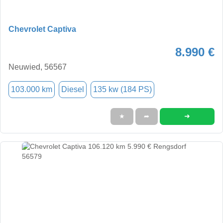
Chevrolet Captiva
8.990 €
Neuwied, 56567
103.000 km
Diesel
135 kw (184 PS)
➜
★
➦