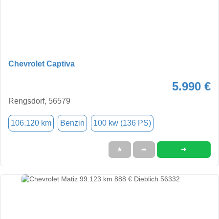
Chevrolet Captiva
5.990 €
Rengsdorf, 56579
106.120 km
Benzin
100 kw (136 PS)
➜
★
➦