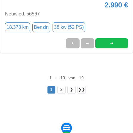
2.990 €
Neuwied, 56567
18.378 km
Benzin
38 kw (52 PS)
➜
★
➦
1 - 10 von 19
1
2
❯
❯❯