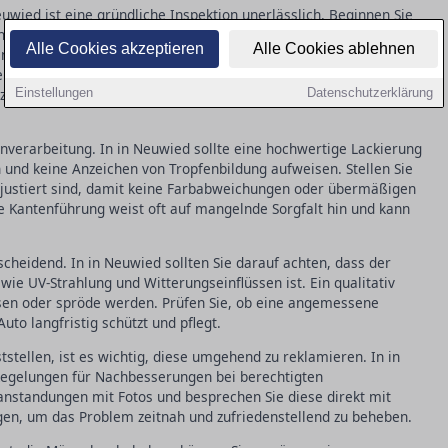
uwied ist eine gründliche Inspektion unerlässlich. Beginnen Sie
ffenheit: Eine gleichmäßige, glatte Struktur ohne sichtbare
Alle Cookies akzeptieren
Alle Cookies ablehnen
 für qualitativ hochwertige Arbeit. Achten Sie auch auf
keine Unterschiede im Farbton erkennbar sind. Kleinere
nzen tolerierbar und kommen selbst bei besten Bedingungen
Einstellungen
Datenschutzerklärung
enverarbeitung. In in Neuwied sollte eine hochwertige Lackierung
und keine Anzeichen von Tropfenbildung aufweisen. Stellen Sie
nd justiert sind, damit keine Farbabweichungen oder übermäßigen
e Kantenführung weist oft auf mangelnde Sorgfalt hin und kann
tscheidend. In in Neuwied sollten Sie darauf achten, dass der
ie UV-Strahlung und Witterungseinflüssen ist. Ein qualitativ
sen oder spröde werden. Prüfen Sie, ob eine angemessene
uto langfristig schützt und pflegt.
tstellen, ist es wichtig, diese umgehend zu reklamieren. In in
Regelungen für Nachbesserungen bei berechtigten
nstandungen mit Fotos und besprechen Sie diese direkt mit
ngen, um das Problem zeitnah und zufriedenstellend zu beheben.