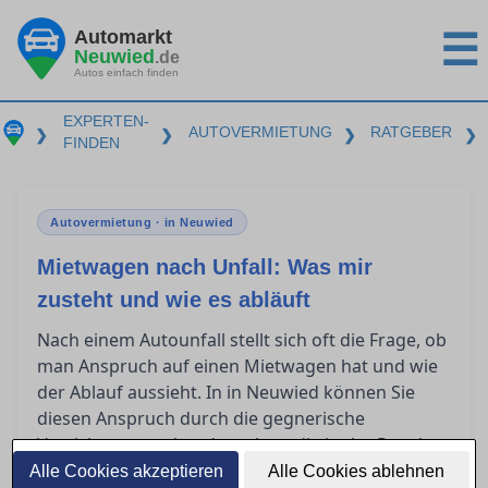
Automarkt
☰
Neuwied
.de
Autos einfach finden
EXPERTEN-
AUTOVERMIETUNG
RATGEBER
❯
❯
❯
❯
FINDEN
Autovermietung · in Neuwied
Mietwagen nach Unfall: Was mir
zusteht und wie es abläuft
Nach einem Autounfall stellt sich oft die Frage, ob
man Anspruch auf einen Mietwagen hat und wie
der Ablauf aussieht. In in Neuwied können Sie
diesen Anspruch durch die gegnerische
Versicherung geltend machen, die in der Regel
die Kosten übernimmt. Erfahren Sie, wie Sie
Alle Cookies akzeptieren
Alle Cookies ablehnen