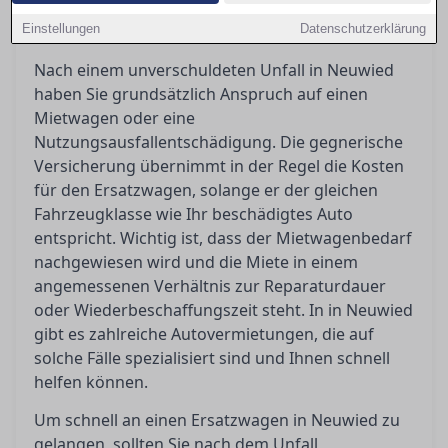
schnell an einen Ersatzwagen kommen und was
Einstellungen
Ihnen nach einem Unfall zusteht.
Datenschutzerklärung
Nach einem unverschuldeten Unfall in Neuwied
haben Sie grundsätzlich Anspruch auf einen
Mietwagen oder eine
Nutzungsausfallentschädigung. Die gegnerische
Versicherung übernimmt in der Regel die Kosten
für den Ersatzwagen, solange er der gleichen
Fahrzeugklasse wie Ihr beschädigtes Auto
entspricht. Wichtig ist, dass der Mietwagenbedarf
nachgewiesen wird und die Miete in einem
angemessenen Verhältnis zur Reparaturdauer
oder Wiederbeschaffungszeit steht. In in Neuwied
gibt es zahlreiche Autovermietungen, die auf
solche Fälle spezialisiert sind und Ihnen schnell
helfen können.
Um schnell an einen Ersatzwagen in Neuwied zu
gelangen, sollten Sie nach dem Unfall