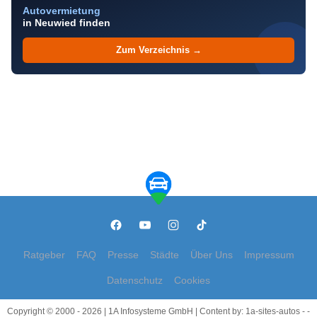
Autovermietung
in Neuwied finden
Zum Verzeichnis →
Ratgeber
FAQ
Presse
Städte
Über Uns
Impressum
Datenschutz
Cookies
Copyright © 2000 - 2026 | 1A Infosysteme GmbH | Content by: 1a-sites-autos - -