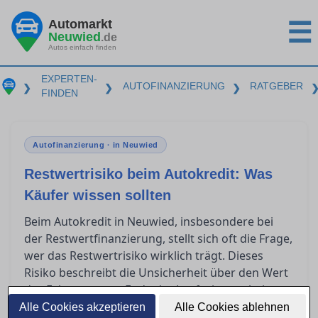
Automarkt
☰
Neuwied
.de
Autos einfach finden
EXPERTEN-
AUTOFINANZIERUNG
RATGEBER
❯
❯
❯
FINDEN
Autofinanzierung · in Neuwied
Restwertrisiko beim Autokredit: Was
Käufer wissen sollten
Beim Autokredit in Neuwied, insbesondere bei
der Restwertfinanzierung, stellt sich oft die Frage,
wer das Restwertrisiko wirklich trägt. Dieses
Risiko beschreibt die Unsicherheit über den Wert
des Fahrzeugs am Ende der Laufzeit, was bei
Kilometerüberschreitungen noch größere
Alle Cookies akzeptieren
Alle Cookies ablehnen