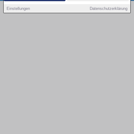
Copyright © 2000 - 2026 | 1A Infosysteme GmbH | Content by: 1a-sites-autos
Einstellungen
Datenschutzerklärung
09.08.2026