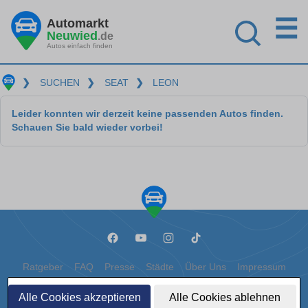
☰
Automarkt
Neuwied
.de
Autos einfach finden
❯
SUCHEN
❯
SEAT
❯
LEON
Leider konnten wir derzeit keine passenden Autos finden.
Schauen Sie bald wieder vorbei!
Ratgeber
FAQ
Presse
Städte
Über Uns
Impressum
Datenschutz
Cookies
Alle Cookies akzeptieren
Alle Cookies ablehnen