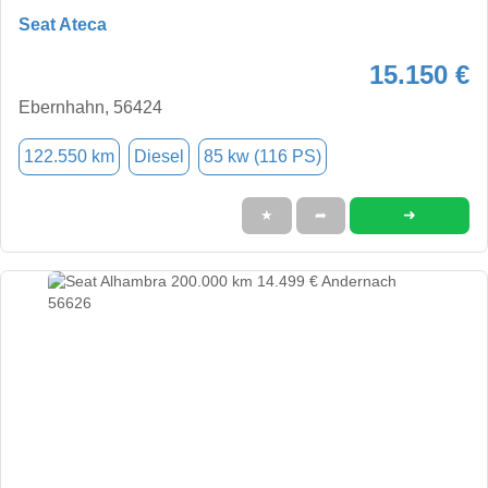
Seat Ateca
15.150 €
Ebernhahn, 56424
122.550 km
Diesel
85 kw (116 PS)
➜
★
➦