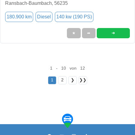
Ransbach-Baumbach, 56235
180.900 km
Diesel
140 kw (190 PS)
➜
★
➦
1 - 10 von 12
1
2
❯
❯❯