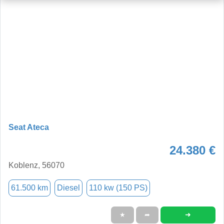
Seat Ateca
24.380 €
Koblenz, 56070
61.500 km
Diesel
110 kw (150 PS)
➜
★
➦