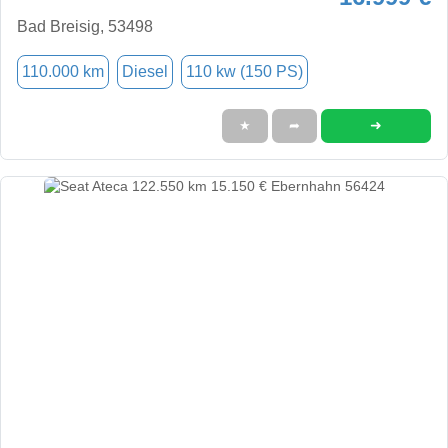
Bad Breisig, 53498
110.000 km
Diesel
110 kw (150 PS)
➜
★
➦