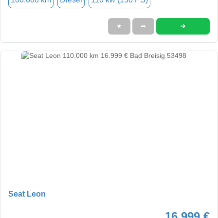
➜
★
➦
Seat Leon
16.999 €