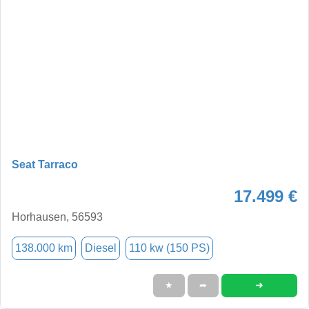
Seat Tarraco
17.499 €
Horhausen, 56593
138.000 km
Diesel
110 kw (150 PS)
➜
★
➦