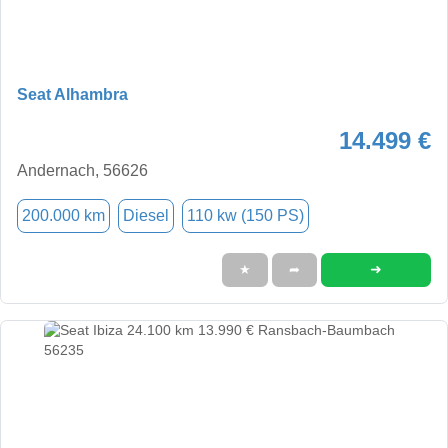
Seat Alhambra
14.499 €
Andernach, 56626
200.000 km
Diesel
110 kw (150 PS)
➜
★
➦