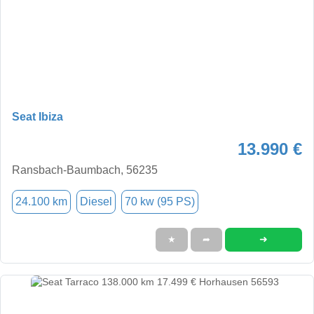
Seat Ibiza
13.990 €
Ransbach-Baumbach, 56235
24.100 km
Diesel
70 kw (95 PS)
➜
★
➦