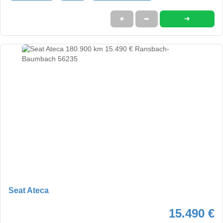
➜
★
➦
Seat Ateca
15.490 €