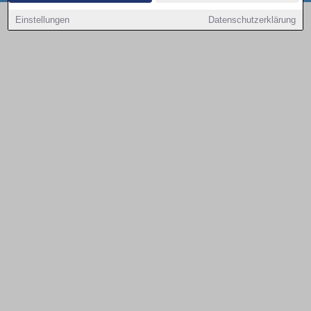
Copyright © 2000 - 2026 | 1A Infosysteme GmbH | Content by: 1a-sites-autos
Einstellungen
Datenschutzerklärung
08.08.2026