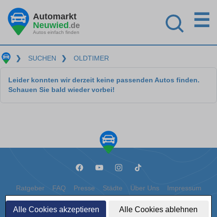
☰
Automarkt
Neuwied
.de
Autos einfach finden
❯
SUCHEN
❯
OLDTIMER
Leider konnten wir derzeit keine passenden Autos finden.
Schauen Sie bald wieder vorbei!
Ratgeber
FAQ
Presse
Städte
Über Uns
Impressum
Datenschutz
Cookies
Alle Cookies akzeptieren
Alle Cookies ablehnen