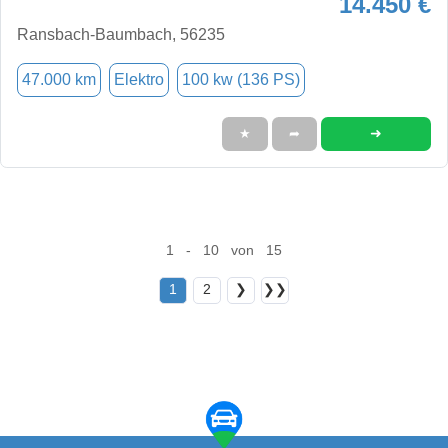
14.450 €
Ransbach-Baumbach, 56235
47.000 km
Elektro
100 kw (136 PS)
➜
★
➦
1 - 10 von 15
1
2
❯
❯❯