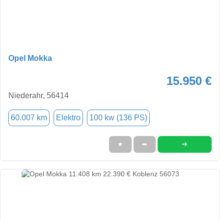
Opel Mokka
15.950 €
Niederahr, 56414
60.007 km
Elektro
100 kw (136 PS)
➜
★
➦