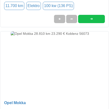
11.700 km
Elektro
100 kw (136 PS)
➜
★
➦
Opel Mokka