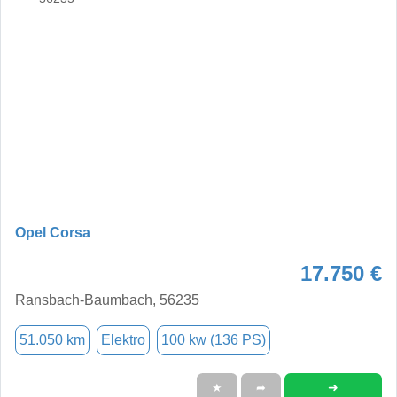
Opel Corsa
17.750 €
Ransbach-Baumbach, 56235
51.050 km
Elektro
100 kw (136 PS)
➜
★
➦