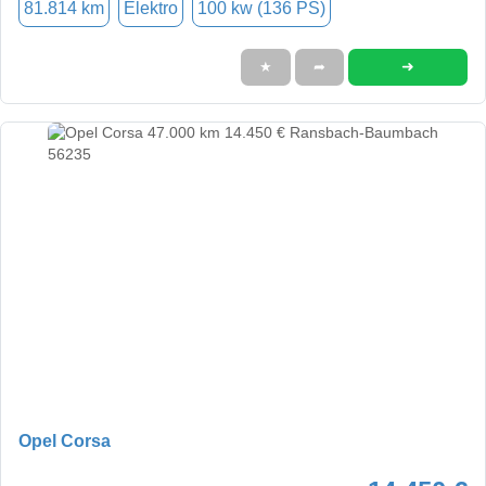
81.814 km
Elektro
100 kw (136 PS)
➜
★
➦
Opel Corsa