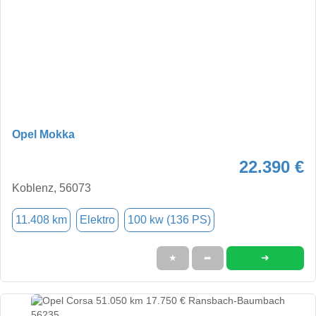
Opel Mokka
22.390 €
Koblenz, 56073
11.408 km
Elektro
100 kw (136 PS)
➜
★
➦