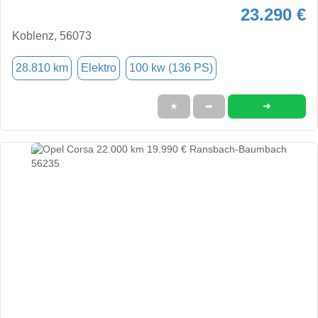
23.290 €
Koblenz, 56073
28.810 km
Elektro
100 kw (136 PS)
➜
★
➦