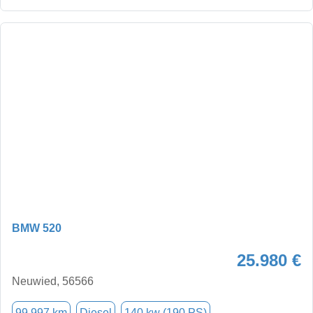
BMW 520
25.980 €
Neuwied, 56566
99.997 km
Diesel
140 kw (190 PS)