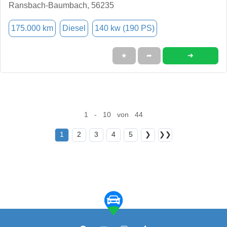
Ransbach-Baumbach, 56235
175.000 km
Diesel
140 kw (190 PS)
➜
★
➦
1 - 10 von 44
1
2
3
4
5
❯
❯❯