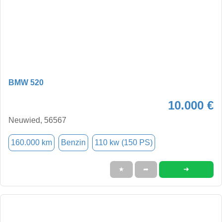
BMW 520
10.000 €
Neuwied, 56567
160.000 km
Benzin
110 kw (150 PS)
➜
★
➦