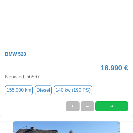
BMW 520
18.990 €
Neuwied, 56567
155.000 km
Diesel
140 kw (190 PS)
➜
★
➦