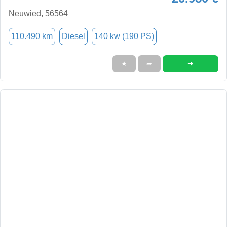
Neuwied, 56564
110.490 km
Diesel
140 kw (190 PS)
➜
★
➦