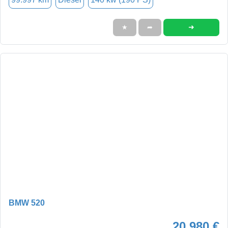
➜
★
➦
BMW 520
20.980 €