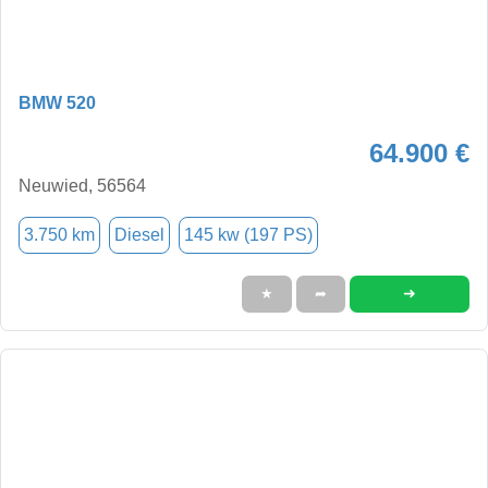
BMW 520
64.900 €
Neuwied, 56564
3.750 km
Diesel
145 kw (197 PS)
➜
★
➦