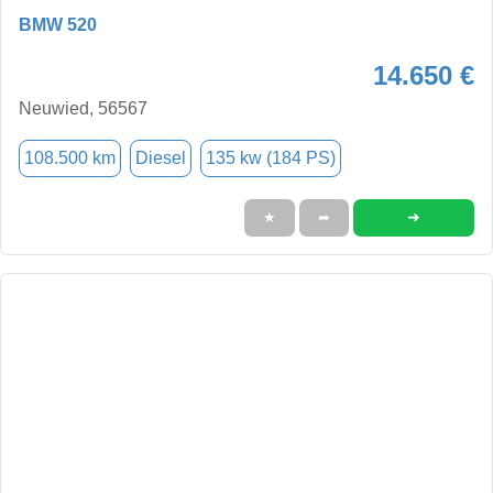
BMW 520
14.650 €
Neuwied, 56567
108.500 km
Diesel
135 kw (184 PS)
➜
★
➦