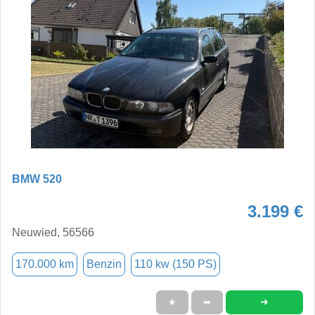
BMW 520
3.199 €
Neuwied, 56566
170.000 km
Benzin
110 kw (150 PS)
➜
★
➦