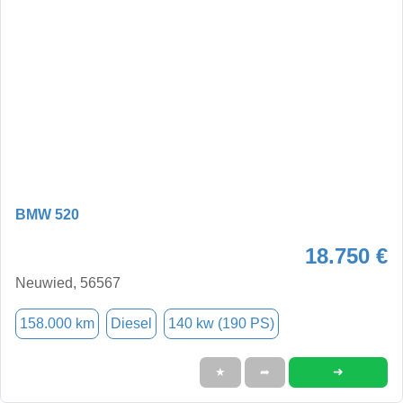
BMW 520
18.750 €
Neuwied, 56567
158.000 km
Diesel
140 kw (190 PS)
➜
★
➦