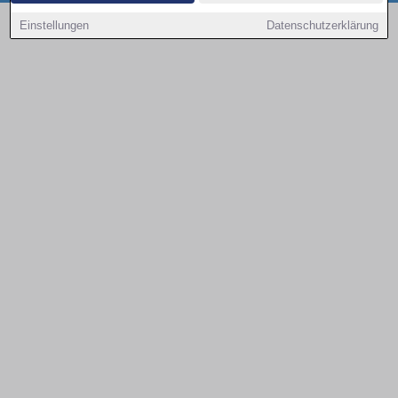
Copyright © 2000 - 2026 | 1A Infosysteme GmbH | Content by: 1a-sites-autos
Einstellungen
Datenschutzerklärung
08.08.2026