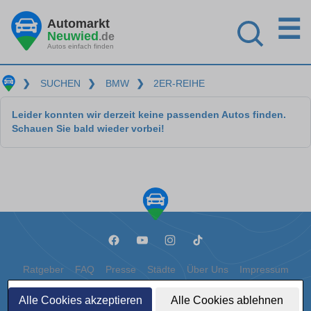
☰
Automarkt
Neuwied
.de
Autos einfach finden
❯
SUCHEN
❯
BMW
❯
2ER-REIHE
Leider konnten wir derzeit keine passenden Autos finden.
Schauen Sie bald wieder vorbei!
Ratgeber
FAQ
Presse
Städte
Über Uns
Impressum
Datenschutz
Cookies
Alle Cookies akzeptieren
Alle Cookies ablehnen