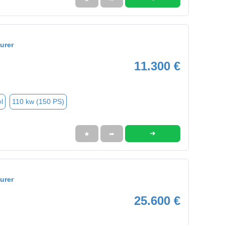
urer
11.300 €
l
110 kw (150 PS)
➜
★
➦
urer
25.600 €