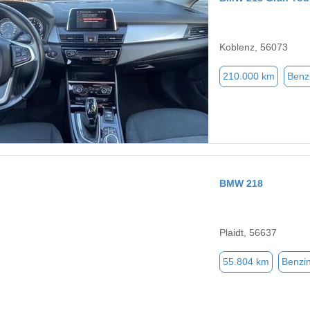
Koblenz, 56073
210.000 km
Benz
BMW 218
Plaidt, 56637
55.804 km
Benzi