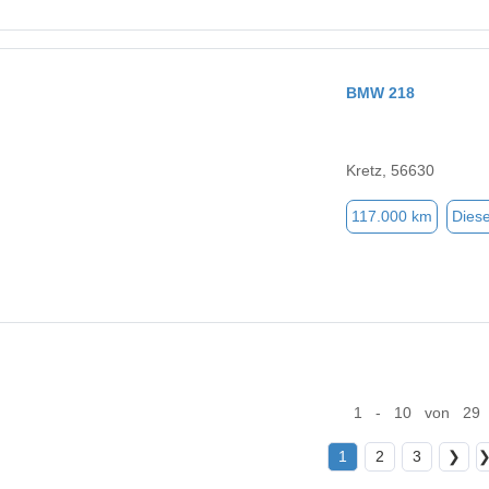
BMW 218
Kretz, 56630
117.000 km
Diese
1 - 10 von 29
1
2
3
❯