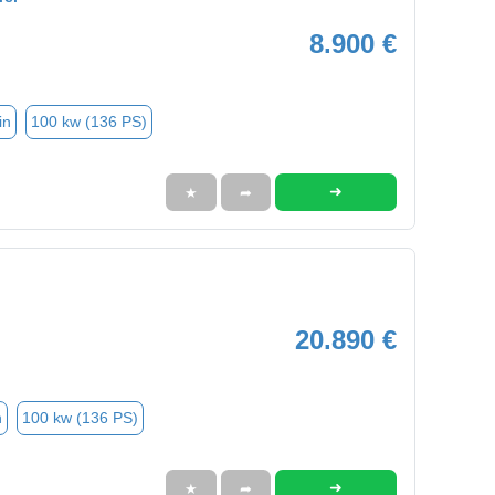
8.900 €
in
100 kw (136 PS)
➜
★
➦
20.890 €
n
100 kw (136 PS)
➜
★
➦