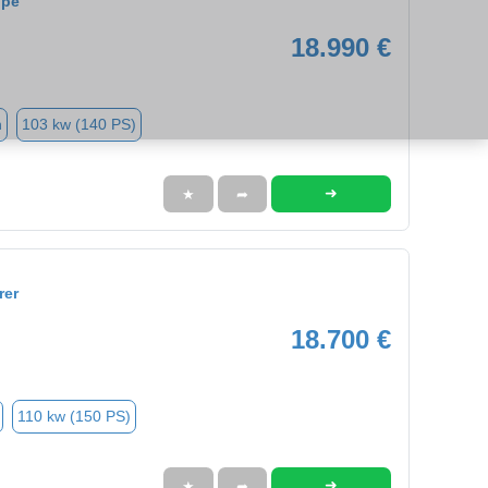
upé
18.990 €
n
103 kw (140 PS)
➜
★
➦
rer
18.700 €
110 kw (150 PS)
➜
★
➦