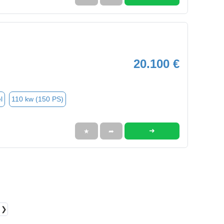
20.100 €
l
110 kw (150 PS)
➜
★
➦
❯❯