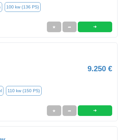
n
100 kw (136 PS)
➜
★
➦
9.250 €
l
110 kw (150 PS)
➜
★
➦
rer