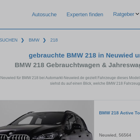
Ratgeber
Autosuche
Experten finden
SUCHEN
❯
BMW
❯
218
gebrauchte BMW 218 in Neuwied u
BMW 218 Gebrauchtwagen & Jahreswag
n Neuwied für BMW 218 bei Automarkt-Neuwied.de gezielt Fahrzeuge dieses Model
siehst du auf einen Blick, welche BMW 218 Fahrzeug
BMW 218 Active To
Neuwied, 56564