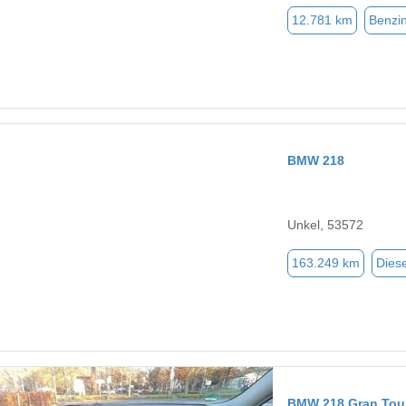
12.781 km
Benzi
BMW 218
Unkel, 53572
163.249 km
Diese
BMW 218 Gran Tou