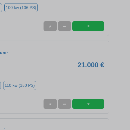
n
100 kw (136 PS)
➜
★
➦
urer
21.000 €
110 kw (150 PS)
➜
★
➦