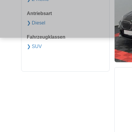
Antriebsart
❯ Diesel
Fahrzeugklassen
❯ SUV