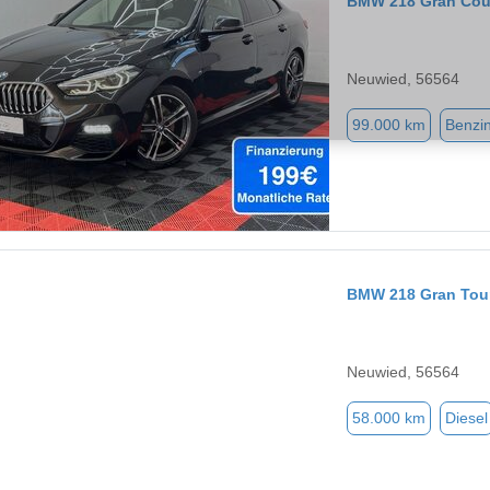
BMW 218 Gran Co
Neuwied, 56564
99.000 km
Benzi
BMW 218 Gran Tou
Neuwied, 56564
58.000 km
Diesel