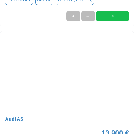
➜
★
➦
Audi A5
13.900 €