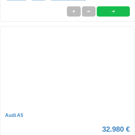
➜
★
➦
Audi A5
32.980 €