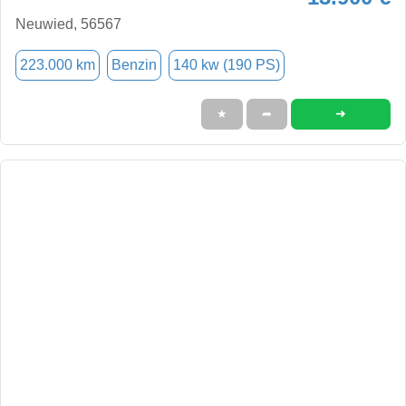
Neuwied, 56567
223.000 km
Benzin
140 kw (190 PS)
➜
★
➦