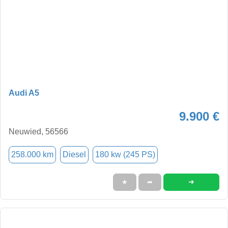
Audi A5
9.900 €
Neuwied, 56566
258.000 km
Diesel
180 kw (245 PS)
➜
★
➦