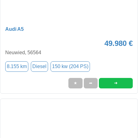
Audi A5
49.980 €
Neuwied, 56564
8.155 km
Diesel
150 kw (204 PS)
➜
★
➦