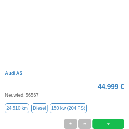
Audi A5
44.999 €
Neuwied, 56567
24.510 km
Diesel
150 kw (204 PS)
➜
★
➦