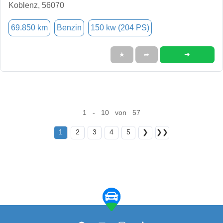
Koblenz, 56070
69.850 km
Benzin
150 kw (204 PS)
➜
★
➦
1 - 10 von 57
1
2
3
4
5
❯
❯❯