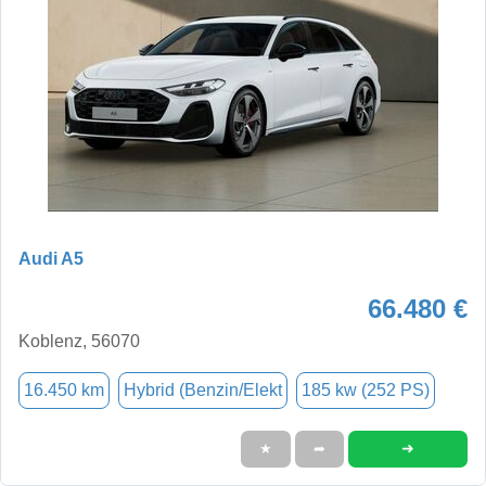
Audi A5
66.480 €
Koblenz, 56070
16.450 km
Hybrid (Benzin/Elekt
185 kw (252 PS)
➜
★
➦