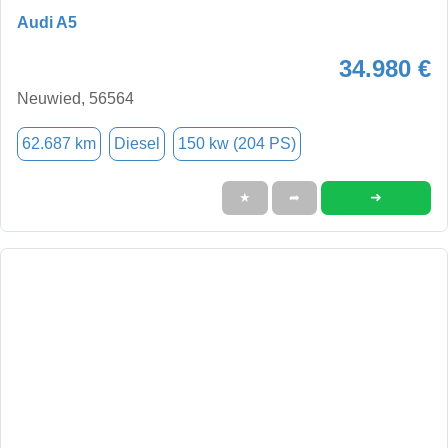
Audi A5
34.980 €
Neuwied, 56564
62.687 km
Diesel
150 kw (204 PS)
➜
★
➦