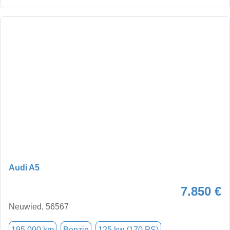
Audi A5
7.850 €
Neuwied, 56567
195.000 km
Benzin
125 kw (170 PS)