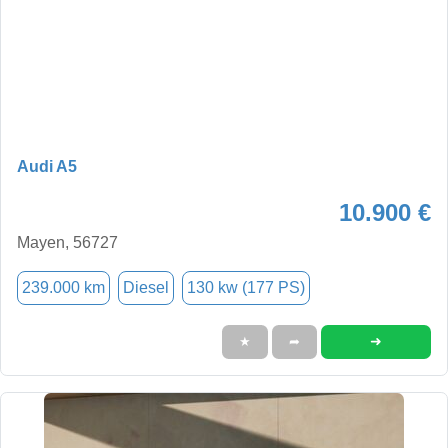
Audi A5
10.900 €
Mayen, 56727
239.000 km
Diesel
130 kw (177 PS)
➜
★
➦