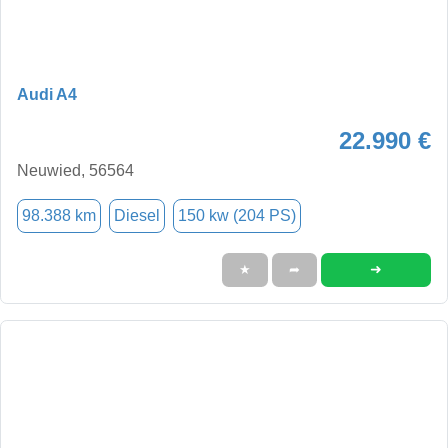
Audi A4
22.990 €
Neuwied, 56564
98.388 km
Diesel
150 kw (204 PS)
➜
★
➦