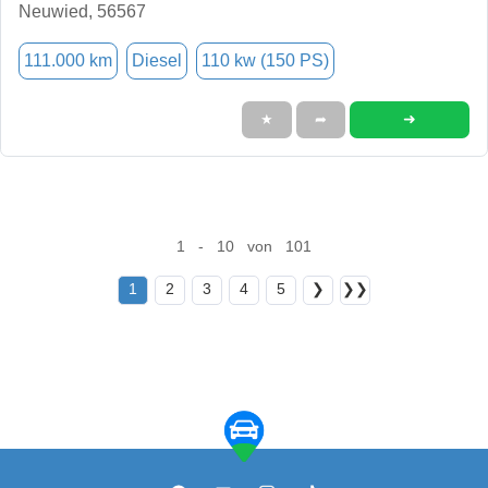
Neuwied, 56567
111.000 km
Diesel
110 kw (150 PS)
➜
★
➦
1 - 10 von 101
1
2
3
4
5
❯
❯❯