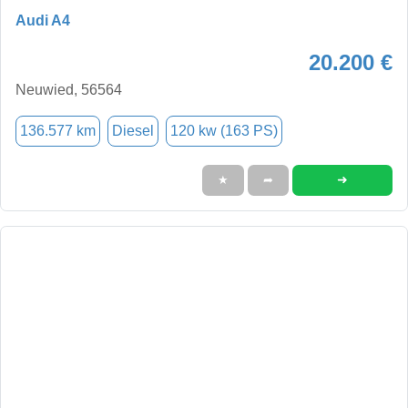
Audi A4
20.200 €
Neuwied, 56564
136.577 km
Diesel
120 kw (163 PS)
➜
★
➦