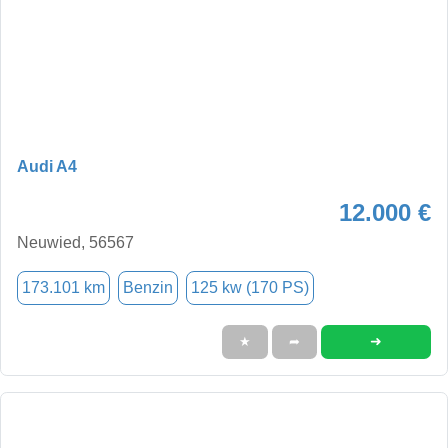
Audi A4
12.000 €
Neuwied, 56567
173.101 km
Benzin
125 kw (170 PS)
➜
★
➦