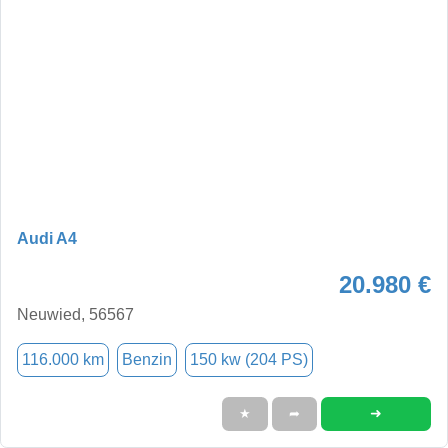
Audi A4
20.980 €
Neuwied, 56567
116.000 km
Benzin
150 kw (204 PS)
➜
★
➦