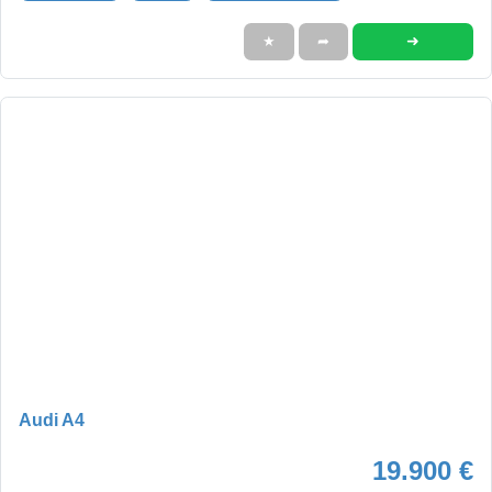
➜
★
➦
Audi A4
19.900 €