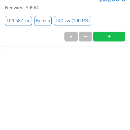
Neuwied, 56564
109.587 km
Benzin
140 kw (190 PS)
➜
★
➦