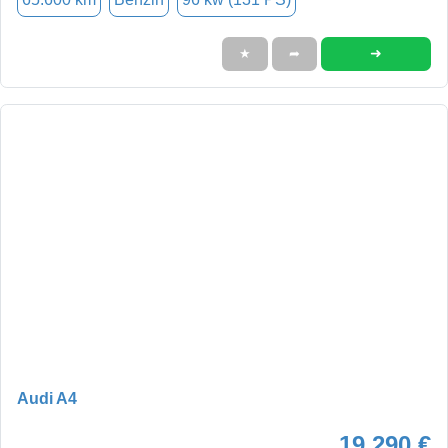
➜
★
➦
Audi A4
19.290 €