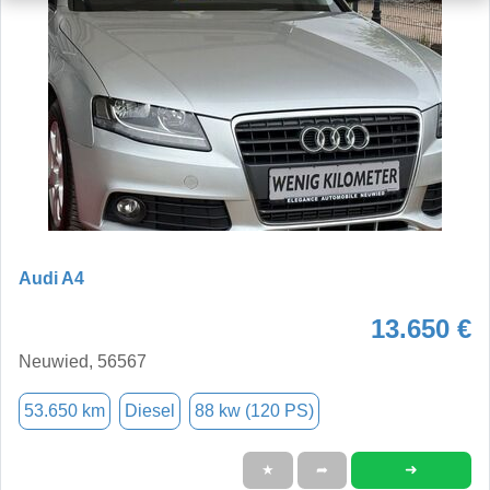
Audi A4
13.650 €
Neuwied, 56567
53.650 km
Diesel
88 kw (120 PS)
➜
★
➦