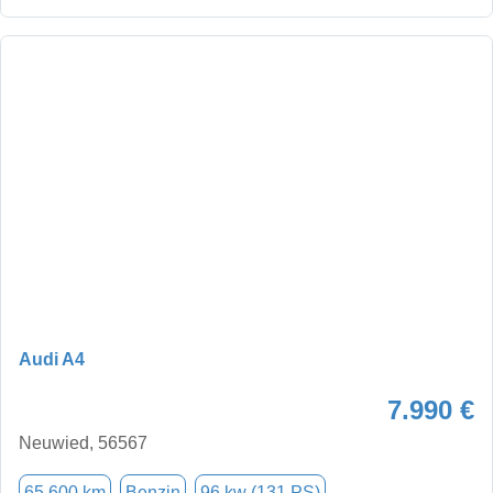
Audi A4
7.990 €
Neuwied, 56567
65.600 km
Benzin
96 kw (131 PS)