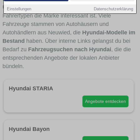
Umlandverkehr zu sehen sind und für welche
Einstellungen
Datenschutzerklärung
Fahrertypen die Marke interessant ist. Viele
Fahrzeuge stammen von Autohäusern und
Autohändlern aus Neuwied, die
Hyundai-Modelle im
Bestand
haben. Über interne Links gelangst du bei
Bedarf zu
Fahrzeugsuchen nach Hyundai
, die die
entsprechenden Angebote der lokalen Anbieter
bündeln.
Hyundai STARIA
Angebote entdecken
Hyundai Bayon