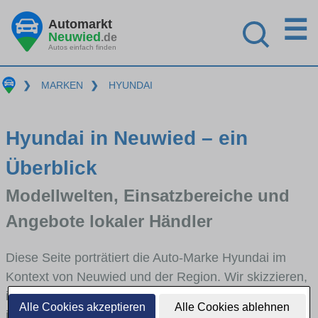
☰
Automarkt
Neuwied
.de
Autos einfach finden
❯
MARKEN
❯
HYUNDAI
Hyundai in Neuwied – ein
Überblick
Modellwelten, Einsatzbereiche und
Angebote lokaler Händler
Diese Seite porträtiert die Auto-Marke Hyundai im
Kontext von Neuwied und der Region. Wir skizzieren,
in welchen Fahrzeugklassen Hyundai stark vertreten
Alle Cookies akzeptieren
Alle Cookies ablehnen
ist, welche Modellreihen häufig im Stadt- und