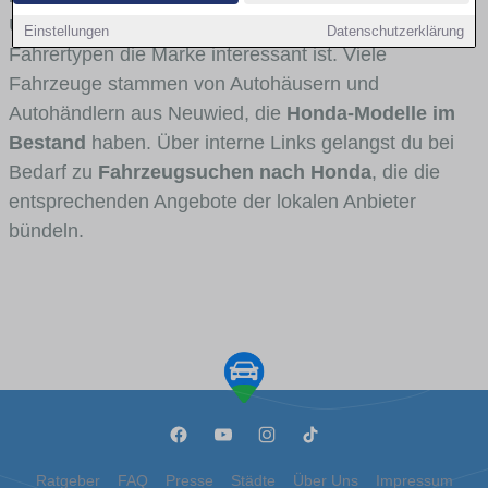
Umlandverkehr zu sehen sind und für welche
Einstellungen
Datenschutzerklärung
Fahrertypen die Marke interessant ist. Viele
Fahrzeuge stammen von Autohäusern und
Autohändlern aus Neuwied, die
Honda-Modelle im
Bestand
haben. Über interne Links gelangst du bei
Bedarf zu
Fahrzeugsuchen nach Honda
, die die
entsprechenden Angebote der lokalen Anbieter
bündeln.
Ratgeber
FAQ
Presse
Städte
Über Uns
Impressum