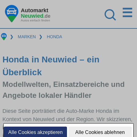
☰
Automarkt
Neuwied
.de
Autos einfach finden
❯
MARKEN
❯
HONDA
Honda in Neuwied – ein
Überblick
Modellwelten, Einsatzbereiche und
Angebote lokaler Händler
Diese Seite porträtiert die Auto-Marke Honda im
Kontext von Neuwied und der Region. Wir skizzieren,
in welchen Fahrzeugklassen Honda stark vertreten
Alle Cookies akzeptieren
Alle Cookies ablehnen
ist, welche Modellreihen häufig im Stadt- und