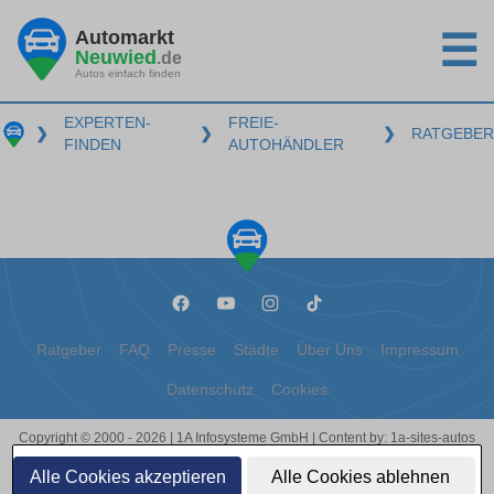
Automarkt
☰
Neuwied
.de
Autos einfach finden
EXPERTEN-
FREIE-
❯
❯
❯
RATGEBER
FINDEN
AUTOHÄNDLER
Ratgeber
FAQ
Presse
Städte
Über Uns
Impressum
Datenschutz
Cookies
Copyright © 2000 - 2026 | 1A Infosysteme GmbH | Content by: 1a-sites-autos
06.08.2026
Alle Cookies akzeptieren
Alle Cookies ablehnen