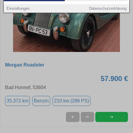
Einstellungen
Datenschutzerklärung
Morgan Roadster
57.900 €
Bad Honnef, 53604
35.372 km
Benzin
210 kw (286 PS)
➜
★
➦