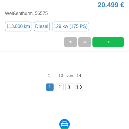
20.499 €
Weißenthurm, 56575
113.000 km
Diesel
129 kw (175 PS)
➜
★
➦
1 - 10 von 14
1
2
❯
❯❯