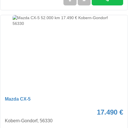
➜
★
➦
Mazda CX-5
17.490 €
Kobern-Gondorf, 56330