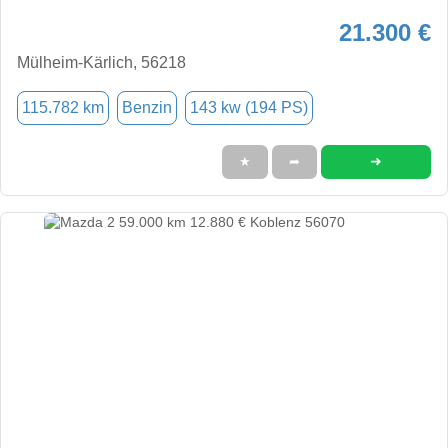
21.300 €
Mülheim-Kärlich, 56218
115.782 km
Benzin
143 kw (194 PS)
➜
★
➦