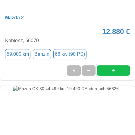
Mazda 2
12.880 €
Koblenz, 56070
59.000 km
Benzin
66 kw (90 PS)
➜
★
➦