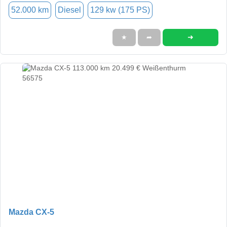
52.000 km
Diesel
129 kw (175 PS)
➜
★
➦
Mazda CX-5