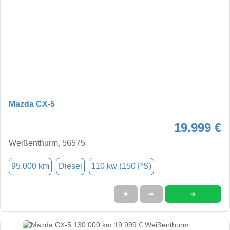
Mazda CX-5
19.999 €
Weißenthurm, 56575
95.000 km
Diesel
110 kw (150 PS)
➜
★
➦