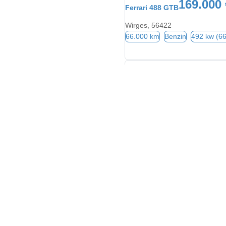
169.000 
Ferrari 488 GTB
Wirges, 56422
66.000 km
Benzin
492 kw (6
199.98
Ferrari 488 Spider
Koblenz, 56070