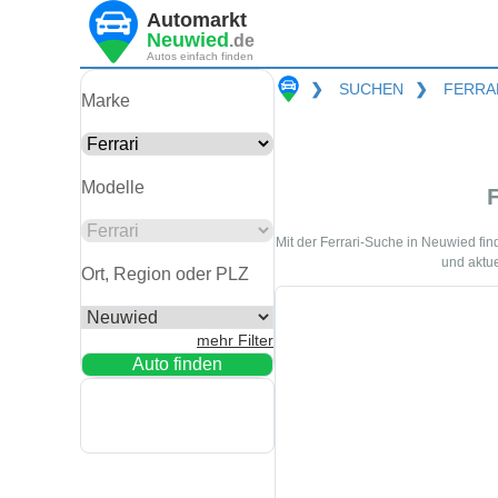
Automarkt
Neuwied
.de
Autos einfach finden
❯
SUCHEN
❯
FERRA
Marke
Modelle
Mit der Ferrari-Suche in Neuwied fi
und aktue
Ort, Region oder PLZ
mehr Filter
Auto finden