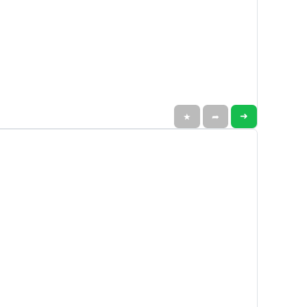
➜
★
➦