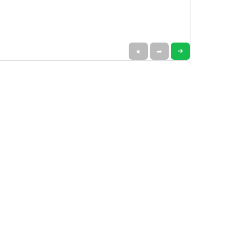
➜
★
➦