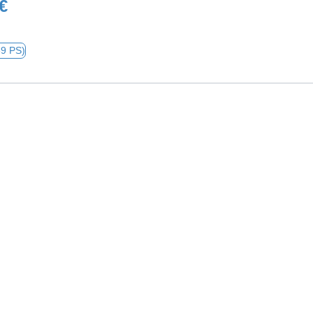
€
69 PS)
0 €