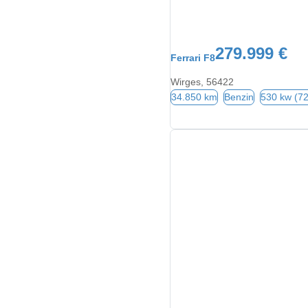
279.999 €
Ferrari F8
Wirges, 56422
34.850 km
Benzin
530 kw (7