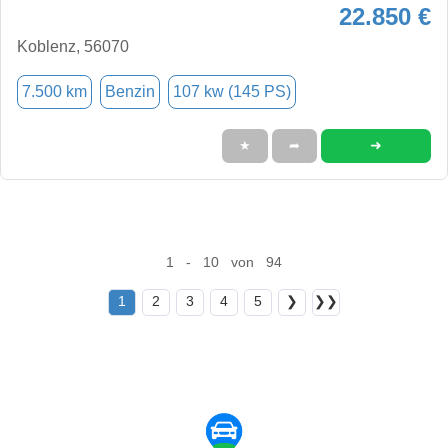
22.850 €
Koblenz, 56070
7.500 km
Benzin
107 kw (145 PS)
➜
★
➦
1 - 10 von 94
1
2
3
4
5
❯
❯❯