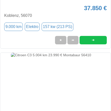
37.850 €
Koblenz, 56070
9.000 km
Elektro
157 kw (213 PS)
➜
★
➦