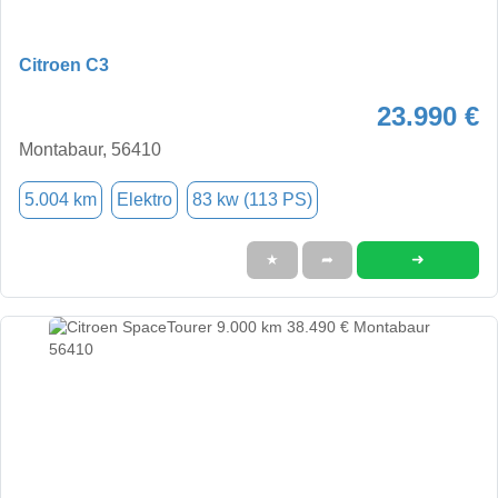
Citroen C3
23.990 €
Montabaur, 56410
5.004 km
Elektro
83 kw (113 PS)
➜
★
➦