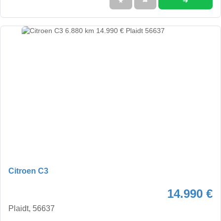
➜
★
➦
Citroen C3
14.990 €
Plaidt, 56637