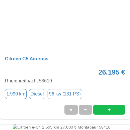
Citroen C5 Aircross
26.195 €
Rheinbreitbach, 53619
1.990 km
Diesel
96 kw (131 PS)
➜
★
➦