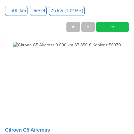
1.500 km
Diesel
75 kw (102 PS)
➜
★
➦
Citroen C5 Aircross