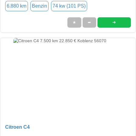
6.880 km
Benzin
74 kw (101 PS)
➜
★
➦
Citroen C4