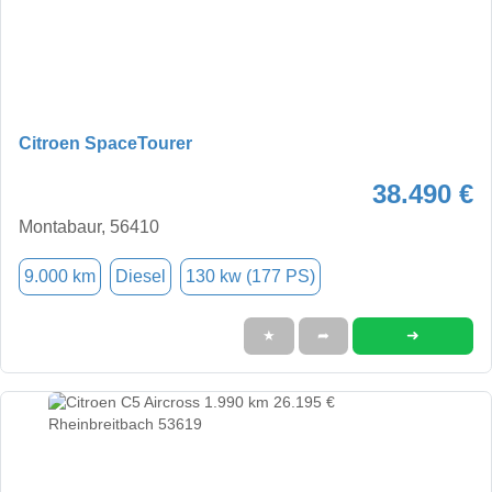
Citroen SpaceTourer
38.490 €
Montabaur, 56410
9.000 km
Diesel
130 kw (177 PS)
➜
★
➦