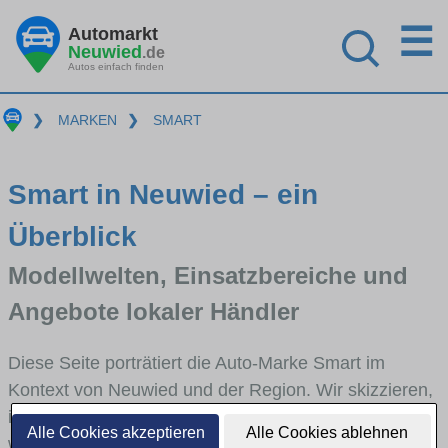
☰
Automarkt
Neuwied
.de
Autos einfach finden
❯
MARKEN
❯
SMART
Smart in Neuwied – ein
Überblick
Modellwelten, Einsatzbereiche und
Angebote lokaler Händler
Diese Seite porträtiert die Auto-Marke Smart im
Kontext von Neuwied und der Region. Wir skizzieren,
in welchen Fahrzeugklassen Smart stark vertreten ist,
Alle Cookies akzeptieren
Alle Cookies ablehnen
welche Modellreihen häufig im Stadt- und