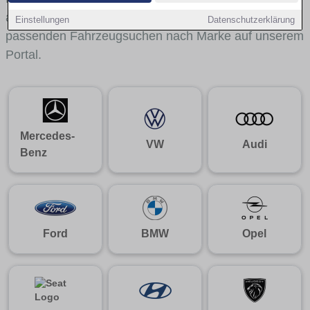
aus gelangst du mit internen Links bequem zu den
Einstellungen
Datenschutzerklärung
passenden Fahrzeugsuchen nach Marke auf unserem
Portal.
Mercedes-
VW
Audi
Benz
Ford
BMW
Opel