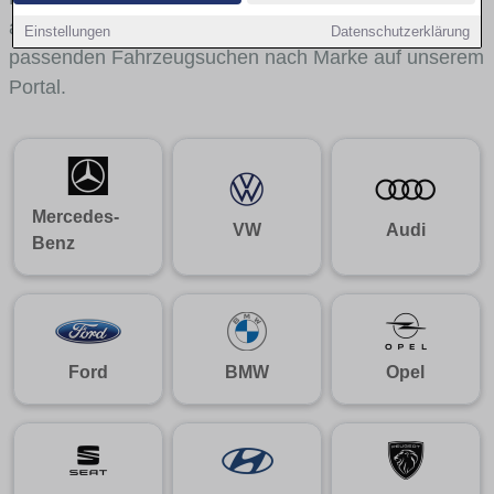
aus gelangst du mit internen Links bequem zu den
Einstellungen
Datenschutzerklärung
passenden Fahrzeugsuchen nach Marke auf unserem
Portal.
Mercedes-
VW
Audi
Benz
Ford
BMW
Opel