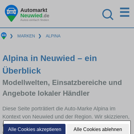
☰
Automarkt
Neuwied
.de
Autos einfach finden
❯
MARKEN
❯
ALPINA
Alpina in Neuwied – ein
Überblick
Modellwelten, Einsatzbereiche und
Angebote lokaler Händler
Diese Seite porträtiert die Auto-Marke Alpina im
Kontext von Neuwied und der Region. Wir skizzieren,
in welchen Fahrzeugklassen Alpina stark vertreten ist,
Alle Cookies akzeptieren
Alle Cookies ablehnen
welche Modellreihen häufig im Stadt- und