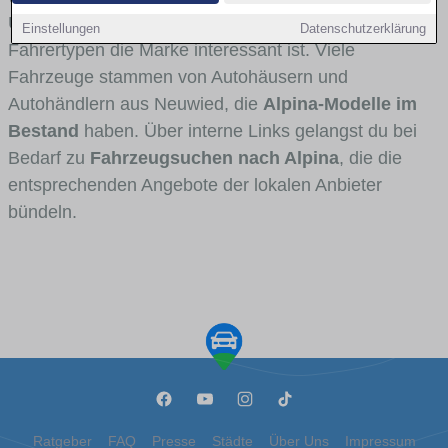
Umlandverkehr zu sehen sind und für welche
Einstellungen
Datenschutzerklärung
Fahrertypen die Marke interessant ist. Viele
Fahrzeuge stammen von Autohäusern und
Autohändlern aus Neuwied, die
Alpina-Modelle im
Bestand
haben. Über interne Links gelangst du bei
Bedarf zu
Fahrzeugsuchen nach Alpina
, die die
entsprechenden Angebote der lokalen Anbieter
bündeln.
Ratgeber
FAQ
Presse
Städte
Über Uns
Impressum